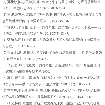
[1] 孙元敏,陈彬,黄海萍,等. 南海北部海岛周边海域生态环境质量综合
评价[J].中国环境科学 ,2016,36(9):2874-2880.
[2] 王娜,曹英志,康婧,等. 基于“PSR+RS”模式的菩提岛整治修复前后生
态系统健康评价[J].海洋通报,2019,38(4):455-461.
[3] 郭晓峰,李青生. 基于GIS的海岛生态脆弱性评价研究与实践——以
海坛岛为例[J].环境保护科学, 2011,37(5):43-47.
[4] 潘翔,陈鹏,陈庆辉.国内外海岛承载力研究综述与展望[J].海洋开发
与管理, 2014(12):61-65.
[5] 王文,陆斌. 海岛型旅游度假区旅游环境容量研究——以分界洲岛为
例[J].绿色科技,2020,3(6):264-269.
[6] 马志远. 城市化压力下的海岛生态系统健康评价研究[D].福建厦门:
国家海洋局第三海洋研究所,2008.
[7] 高升,曹广喜,洪滔,等.海岛城市化过程中的生态安全动态评价与驱
动力分析——以平潭岛为例[J].生态学报,2018,38(7):2503-2511.
[8] 李梦程,王成新,薛明月,等. 我国海岛旅游发展与生态环境耦合协调
评价与影响因素研究[J]. 世界地理研究, 2021, 30(5): 1048-1060.
[9] 张俊,林卿,傅颜颜. 系统承载力视域下海岛旅游产业升级模式研究