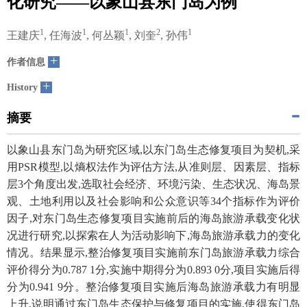
化研究——以象山县东门岛为例
1
1
1
2
1
王建庆
, 任海波
, 何丛颖
, 刘奎
, 孙伟
+
作者信息
+
History
摘要
以象山县东门岛为研究区域,以东门岛生态修复项目为契机,采
用PSR模型,以熵权法作为评估方法,从准则层、因素层、指标
层3个角度出发,选取社会经济、环境污染、生态状况、海岛景
观、土地利用以及社会影响和公众意识等34个指标作为评价
因子,对东门岛生态修复项目实施前后的海岛旅游承载变化状
况进行研究,以探索在人为活动影响下,海岛旅游承载力的变化
情况。结果显示,整治修复项目实施前东门岛旅游承载力综合
评价得分为0.787 1分,实施中期得分为0.893 0分,项目实施后得
分为0.941 9分。整治修复项目实施后海岛旅游承载力有明显
上升,说明通过东门岛生态保护与修复项目的实施,使得东门岛