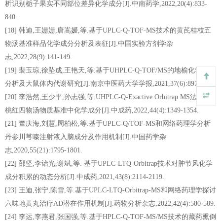
析识别栀子果实不同部位差异化学成分[J].中南药学,2022,20(4):833-
840.
[18] 韩迪,王姗姗,唐嵩媛,等.基于UPLC-Q-TOF-MS技术的黄芪桂枝五
物汤基准样品化学成分分析及表征[J].中国实验方剂学杂
志,2022,28(9):141-149.
[19] 裴玉琼,徐坠成,王艳天,等.基于UHPLC-Q-TOF/MS的地榆化学成分
分析及大鼠体内代谢研究[J].南京中医药大学学报,2021,37(6):897-907.
[20] 李浩然,王少平,孙志强,等.UHPLC-Q-Exactive Orbitrap MS法分析
桃红四物汤物质基准中化学成分[J].中成药,2022,44(4):1349-1354.
[21] 董庆海,刘慧,周柏松,等.基于UPLC-Q/TOF-MS和网络药理学分析
丹参川芎嗪注射液入脑成分及作用机制[J].中国药学杂
志,2020,55(21):1795-1801.
[22] 邵坚,李诒光,谢斌,等. 基于UPLC-LTQ-Orbitrap技术对肿节风化学
成分积累的动态分析[J].中成药,2021,43(8):2114-2119.
[23] 王迪,张宁,陈雪,等.基于UPLC-LTQ-Orbitrap-MS和网络药理学探讨
六味地黄丸治疗AD潜在作用机制[J].药物分析杂志,2022,42(4):580-589.
[24] 李运,李燕君,张国强,等.基于HPLC-Q-TOF-MS/MS技术的藏药熏倒