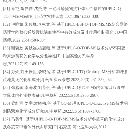
药,2021,23(12):2077-2087.
[31] 秦艳,陶佳佳,沈赟,等.三色片醇提物抗补体活性物质的UPLC-Q-
TOF-MS/MS研究[J].药学实践杂志,2021,39(4):322-330.
[32] 伊晓娇,朱俊峰,李松龙,等.基于HPLC-ESI-Q-TOF-MS/MS结合网络
药理学的脑心通胶囊抗缺血性卒中有效成分及其作用机制研究[J].中国
药师,2022,25(4):584-594.
[33] 谢璐欣,黄秋连,杨碧穗,等.基于UPLC-Q-TOF-MS技术分析不同变
种来源葛花的化学成分差异性[J].中国实验方剂学杂
志,2021,27(19):149-156.
[34] 万众,刘王振祖,谈鸣岳,等.基于UPLC-LTQ-Orbitrap-MS分析加味参
芪地黄汤的化学成分[J].药学实践杂志,2022,40(3):231-237,264.
[35] 张嘉颖,李海波,刘苓娴,等.基于UPLC-Q/TOF-MS的金振口服液在
大鼠体内外源物表征[J].中草药,2022,53(10):2956-2967.
[36] 梁红宝,姜宇,袁晓梅,等.基于GC-MS和UPLC-Q-Exactive MS技术的
荆防颗粒化学成分研究[J].中草药,2022,53(6):1697-1708.
[37] 马英华. 基于UHPLC-Q-TOF-MS/MS技术分析冬凌草的化学成分
及冬凌草甲素体外代谢研究[D].石家庄:河北医科大学,2017.