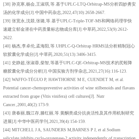
[38] 孙克寒,杨会,王淑琪,等.基于UPLC-LTQ-Orbitrap-MS分析四妙勇安
汤的化学成分[J].中国中药杂志,2022,47(10):2658-2667.
[39] 张宽永,沈燚,张璐,等.基于UPLC-Triple-TOF-MS和网络药理学快
速建立郁金潜在中药质量标志物成分库[J].中草药,2022,53(9):2612-
2622.
[40] 杨杰,李卓伦,孟海阳,等.UHPLC-Q-Orbitrap HRMS法分析精制冠心
软胶囊化学成分[J].中草药,2020,51(13):3406-3415.
[41] 史静超,张淑蓉,柴智,等基于UPLC-QE-Orbitrap-MS技术的芪蛭降
糖胶囊化学成分分析[J].中国实验方剂学杂志,2021,27(16):116-123.
[42] WAFFO-TÉGUO P, HAWTHORNE M E, CUENDET M, et al.
Potential cancer-chemopreventive activities of wine stilbenoids and flavans
extracted from grape (Vitis vinifera) cell cultures[J]. Nutr
Cancer.,2001,40(2):173-9.
[43] 唐春丽,魏江存,滕红丽,等.黄酮类成分抗炎活性及其作用机制研究
进展[J].中华中医药学刊,2021,39(4):154-159.
[44] MITCHELL J A, SAUNDERS M,BARNES P J, et al.Sodium
salicylate inhibits cyclo-oxygenase-2 activity independently of transcription