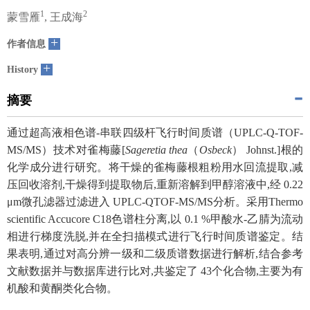
1
2
蒙雪雁
, 王成海
+
作者信息
+
History
摘要
通过超高液相色谱-串联四级杆飞行时间质谱（UPLC-Q-TOF-
MS/MS）技术对雀梅藤[
Sageretia thea
（
Osbeck
） Johnst.]根的
化学成分进行研究。将干燥的雀梅藤根粗粉用水回流提取,减
压回收溶剂,干燥得到提取物后,重新溶解到甲醇溶液中,经 0.22
μm微孔滤器过滤进入 UPLC-QTOF-MS/MS分析。采用Thermo
scientific Accucore C18色谱柱分离,以 0.1 %甲酸水-乙腈为流动
相进行梯度洗脱,并在全扫描模式进行飞行时间质谱鉴定。结
果表明,通过对高分辨一级和二级质谱数据进行解析,结合参考
文献数据并与数据库进行比对,共鉴定了 43个化合物,主要为有
机酸和黄酮类化合物。