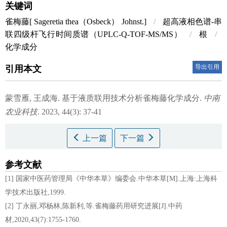
关键词
雀梅藤[ Sagereti
a thea
（
Osbeck
） Johnst.]
/
超高液相色谱-串
联四级杆飞行时间质谱（UPLC-Q-TOF-MS/MS）
/
根
/
化学成分
导出引用
引用本文
蒙雪雁, 王成海.
基于液质联用技术分析雀梅藤化学成分.
中南
农业科技
. 2023, 44(3): 37-41
上一篇
下一篇
参考文献
[1] 国家中医药管理局《中华本草》编委会.中华本草[M].上海:上海科
学技术出版社,1999.
[2] 丁永丽,邓杨林,陈新利,等.雀梅藤药用研究进展[J].中药
材,2020,43(7):1755-1760.