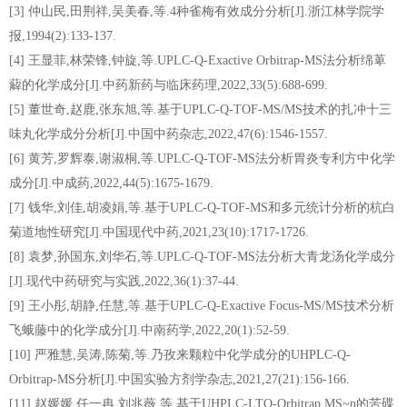
[3] 仲山民,田荆祥,吴美春,等.4种雀梅有效成分分析[J].浙江林学院学
报,1994(2):133-137.
[4] 王显菲,林荣锋,钟旋,等.UPLC-Q-Exactive Orbitrap-MS法分析绵萆
薢的化学成分[J].中药新药与临床药理,2022,33(5):688-699.
[5] 董世奇,赵鹿,张东旭,等.基于UPLC-Q-TOF-MS/MS技术的扎冲十三
味丸化学成分分析[J].中国中药杂志,2022,47(6):1546-1557.
[6] 黄芳,罗辉泰,谢淑桐,等.UPLC-Q-TOF-MS法分析胃炎专利方中化学
成分[J].中成药,2022,44(5):1675-1679.
[7] 钱华,刘佳,胡凌娟,等.基于UPLC-Q-TOF-MS和多元统计分析的杭白
菊道地性研究[J].中国现代中药,2021,23(10):1717-1726.
[8] 袁梦,孙国东,刘华石,等.UPLC-Q-TOF-MS法分析大青龙汤化学成分
[J].现代中药研究与实践,2022,36(1):37-44.
[9] 王小彤,胡静,任慧,等.基于UPLC-Q-Exactive Focus-MS/MS技术分析
飞蛾藤中的化学成分[J].中南药学,2022,20(1):52-59.
[10] 严雅慧,吴涛,陈菊,等.乃孜来颗粒中化学成分的UHPLC-Q-
Orbitrap-MS分析[J].中国实验方剂学杂志,2021,27(21):156-166.
[11] 赵媛媛,任一冉,刘兆薇,等.基于UHPLC-LTQ-Orbitrap MS~n的苦碟