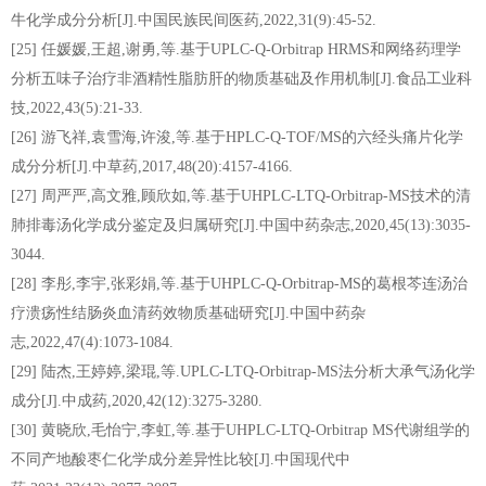
牛化学成分分析[J].中国民族民间医药,2022,31(9):45-52.
[25] 任媛媛,王超,谢勇,等.基于UPLC-Q-Orbitrap HRMS和网络药理学
分析五味子治疗非酒精性脂肪肝的物质基础及作用机制[J].食品工业科
技,2022,43(5):21-33.
[26] 游飞祥,袁雪海,许浚,等.基于HPLC-Q-TOF/MS的六经头痛片化学
成分分析[J].中草药,2017,48(20):4157-4166.
[27] 周严严,高文雅,顾欣如,等.基于UHPLC-LTQ-Orbitrap-MS技术的清
肺排毒汤化学成分鉴定及归属研究[J].中国中药杂志,2020,45(13):3035-
3044.
[28] 李彤,李宇,张彩娟,等.基于UHPLC-Q-Orbitrap-MS的葛根芩连汤治
疗溃疡性结肠炎血清药效物质基础研究[J].中国中药杂
志,2022,47(4):1073-1084.
[29] 陆杰,王婷婷,梁琨,等.UPLC-LTQ-Orbitrap-MS法分析大承气汤化学
成分[J].中成药,2020,42(12):3275-3280.
[30] 黄晓欣,毛怡宁,李虹,等.基于UHPLC-LTQ-Orbitrap MS代谢组学的
不同产地酸枣仁化学成分差异性比较[J].中国现代中