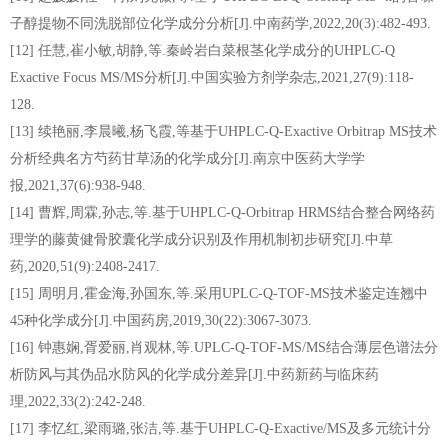
子醇提物不同洗脱部位化学成分分析[J].中南药学,2022,20(3):482-493.
[12] 任慧,崔小敏,胡静,等.秦岭岩白菜根茎化学成分的UHPLC-Q
Exactive Focus MS/MS分析[J].中国实验方剂学杂志,2021,27(9):118-
128.
[13] 续艳丽,李晨曦,杨飞霞,等基于UHPLC-Q-Exactive Orbitrap MS技术
分析经典名方芍药甘草汤的化学成分[J].南京中医药大学学
报,2021,37(6):938-948.
[14] 曹辉,周霖,孙志,等.基于UHPLC-Q-Orbitrap HRMS结合整合网络药
理学的藤黄健骨胶囊化学成分识别及作用机制初步研究[J].中草
药,2020,51(9):2408-2417.
[15] 周明月,霍金海,孙国东,等.采用UPLC-Q-TOF-MS技术鉴定连翘中
45种化学成分[J].中国药房,2019,30(22):3067-3073.
[16] 钟惠娴,胥爱丽,肖观林,等.UPLC-Q-TOF-MS/MS结合薄层色谱法分
析防风与其伪品水防风的化学成分差异[J].中药新药与临床药
理,2022,33(2):242-248.
[17] 李忆红,梁雨璐,张洁,等.基于UHPLC-Q-Exactive/MS及多元统计分