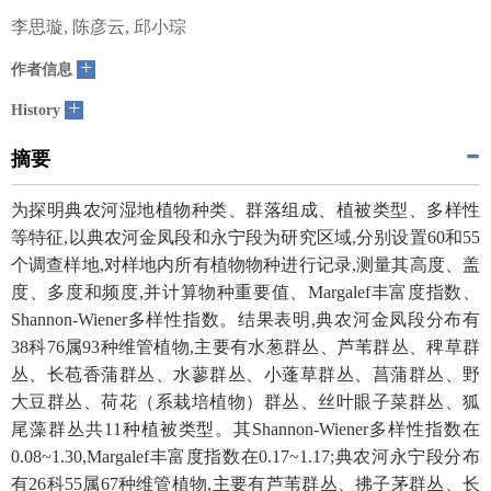
李思璇, 陈彦云, 邱小琮
+
作者信息
+
History
摘要
为探明典农河湿地植物种类、群落组成、植被类型、多样性
等特征,以典农河金凤段和永宁段为研究区域,分别设置60和55
个调查样地,对样地内所有植物物种进行记录,测量其高度、盖
度、多度和频度,并计算物种重要值、Margalef丰富度指数、
Shannon-Wiener多样性指数。结果表明,典农河金凤段分布有
38科76属93种维管植物,主要有水葱群丛、芦苇群丛、稗草群
丛、长苞香蒲群丛、水蓼群丛、小蓬草群丛、菖蒲群丛、野
大豆群丛、荷花（系栽培植物）群丛、丝叶眼子菜群丛、狐
尾藻群丛共11种植被类型。其Shannon-Wiener多样性指数在
0.08~1.30,Margalef丰富度指数在0.17~1.17;典农河永宁段分布
有26科55属67种维管植物,主要有芦苇群丛、拂子茅群丛、长