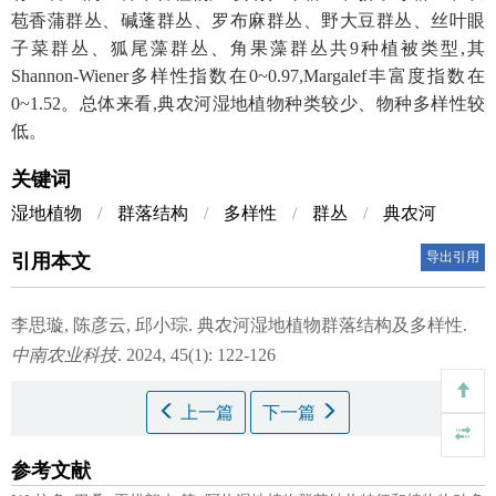
苞香蒲群丛、碱蓬群丛、罗布麻群丛、野大豆群丛、丝叶眼
子菜群丛、狐尾藻群丛、角果藻群丛共9种植被类型,其
Shannon-Wiener多样性指数在0~0.97,Margalef丰富度指数在
0~1.52。总体来看,典农河湿地植物种类较少、物种多样性较
低。
关键词
湿地植物
/
群落结构
/
多样性
/
群丛
/
典农河
导出引用
引用本文
李思璇, 陈彦云, 邱小琮.
典农河湿地植物群落结构及多样性.
中南农业科技
. 2024, 45(1): 122-126
上一篇
下一篇
参考文献