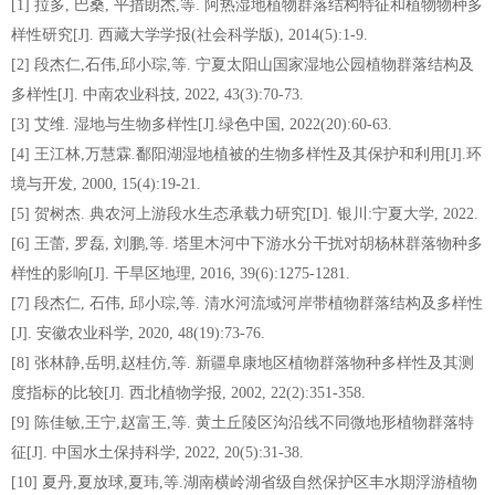
[1] 拉多, 巴桑, 平措朗杰,等. 阿热湿地植物群落结构特征和植物物种多
样性研究[J]. 西藏大学学报(社会科学版), 2014(5):1-9.
[2] 段杰仁,石伟,邱小琮,等. 宁夏太阳山国家湿地公园植物群落结构及
多样性[J]. 中南农业科技, 2022, 43(3):70-73.
[3] 艾维. 湿地与生物多样性[J].绿色中国, 2022(20):60-63.
[4] 王江林,万慧霖.鄱阳湖湿地植被的生物多样性及其保护和利用[J].环
境与开发, 2000, 15(4):19-21.
[5] 贺树杰. 典农河上游段水生态承载力研究[D]. 银川:宁夏大学, 2022.
[6] 王蕾, 罗磊, 刘鹏,等. 塔里木河中下游水分干扰对胡杨林群落物种多
样性的影响[J]. 干旱区地理, 2016, 39(6):1275-1281.
[7] 段杰仁, 石伟, 邱小琮,等. 清水河流域河岸带植物群落结构及多样性
[J]. 安徽农业科学, 2020, 48(19):73-76.
[8] 张林静,岳明,赵桂仿,等. 新疆阜康地区植物群落物种多样性及其测
度指标的比较[J]. 西北植物学报, 2002, 22(2):351-358.
[9] 陈佳敏,王宁,赵富王,等. 黄土丘陵区沟沿线不同微地形植物群落特
征[J]. 中国水土保持科学, 2022, 20(5):31-38.
[10] 夏丹,夏放球,夏玮,等.湖南横岭湖省级自然保护区丰水期浮游植物